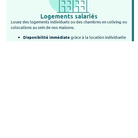
Logements salariés
Louez des logements individuels ou des chambres en coliving ou
colocations au sein de nos maisons.
Disponibilité immédiate
grâce à la location individuelle
dans le logement ou le coliving de votre choix.
Gestion complète de la location
par One Nest, nous
libérons ainsi votre entreprise qui peut se concentrer sur
ses activités principales.
Adaptabilité
pour des séjours de courte ou longue
durée, répondant ainsi aux besoins de vos salariés et de
votre activité.
LOGEMENTS SALARIÉS