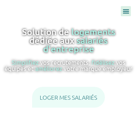
Solution de
logements
dédiée aux
salariés
d'entreprise
Simplifiez
vos recrutements,
fidélisez
vos
équipes et
améliorez
votre marque employeur
LOGER MES SALARIÉS